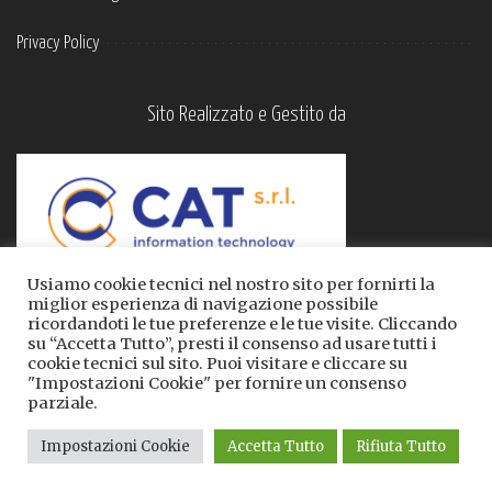
Privacy Policy
Sito Realizzato e Gestito da
Usiamo cookie tecnici nel nostro sito per fornirti la
miglior esperienza di navigazione possibile
ricordandoti le tue preferenze e le tue visite. Cliccando
su “Accetta Tutto”, presti il consenso ad usare tutti i
cookie tecnici sul sito. Puoi visitare e cliccare su
"Impostazioni Cookie" per fornire un consenso
parziale.
Tutte le informazioni qui contenute sono riservate ©
Impostazioni Cookie
Accetta Tutto
Rifiuta Tutto
Copyright 2021 by Dott.ssa Alessia Calandra