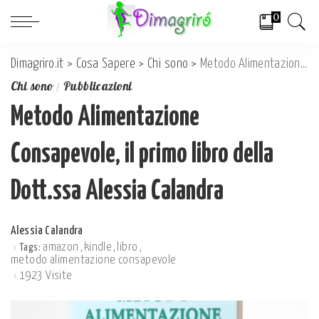
0
Dimagriro.it
>
Cosa Sapere
>
Chi sono
>
Metodo Alimentazione Consapevole, il primo libro della Dott.ssa Alessia Calandra
Chi sono
Pubblicazioni
Metodo Alimentazione
Consapevole, il primo libro della
Dott.ssa Alessia Calandra
Alessia Calandra
Posted
amazon
kindle
libro
Tags:
by
metodo alimentazione consapevole
1923 Visite