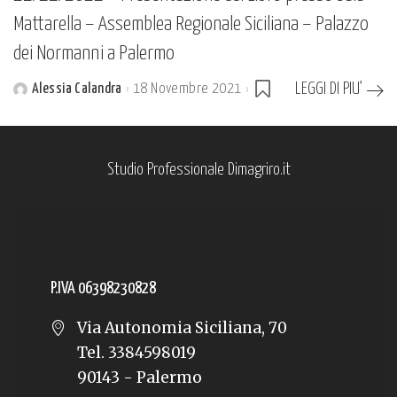
Mattarella – Assemblea Regionale Siciliana – Palazzo
dei Normanni a Palermo
LEGGI DI PIU’
Alessia Calandra
18 Novembre 2021
Posted
by
Studio Professionale Dimagriro.it
P.IVA 06398230828
Via Autonomia Siciliana, 70
Tel. 3384598019
90143 - Palermo