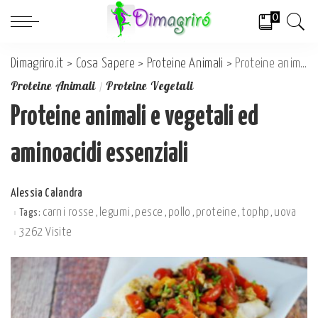
0
Dimagriro.it
>
Cosa Sapere
>
Proteine Animali
>
Proteine animali e vegetali ed aminoacidi essenziali
Proteine Animali
Proteine Vegetali
Proteine animali e vegetali ed
aminoacidi essenziali
Alessia Calandra
Posted
by
carni rosse
legumi
pesce
pollo
proteine
tophp
uova
Tags:
3262 Visite