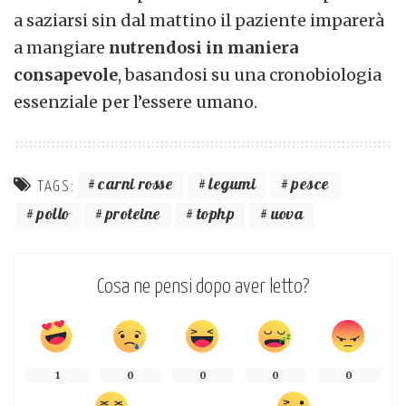
a saziarsi sin dal mattino il paziente imparerà
a mangiare
nutrendosi in maniera
consapevole
, basandosi su una cronobiologia
essenziale per l’essere umano.
carni rosse
legumi
pesce
TAGS:
pollo
proteine
tophp
uova
Cosa ne pensi dopo aver letto?
1
0
0
0
0