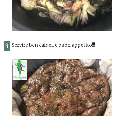
3
Servire ben calde... e buon appetito!!!