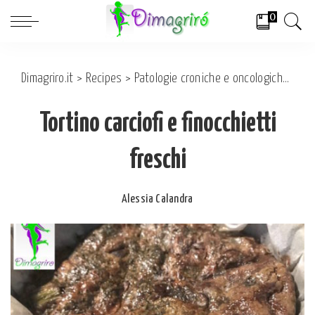
0
Dimagriro.it
>
Recipes
>
Patologie croniche e oncologiche
>
On
Tortino carciofi e finocchietti
freschi
Alessia Calandra
Posted
by