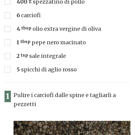
400
g
spezzatino di pollo
6
carciofi
4
tbsp
olio extra vergine di oliva
1
tbsp
pepe nero macinato
2
tsp
sale integrale
5
spicchi di aglio rosso
1
Pulire i carciofi dalle spine e tagliarli a
pezzetti