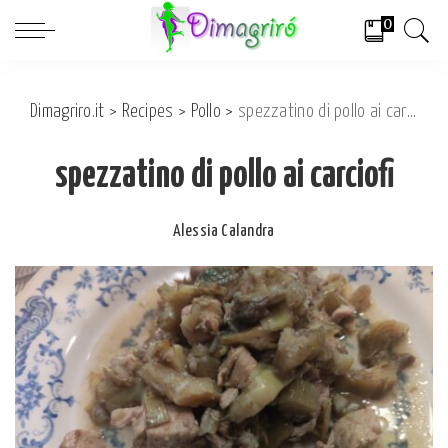
0
Dimagriro.it
>
Recipes
>
Pollo
>
spezzatino di pollo ai carciofi
spezzatino di pollo ai carciofi
Alessia Calandra
Posted
by