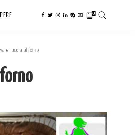
0
APERE
va e rucola al forno
 forno