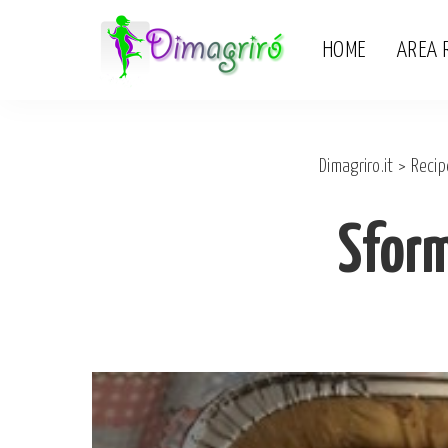
HOME
AREA 
Dimagriro.it
>
Recip
Sform