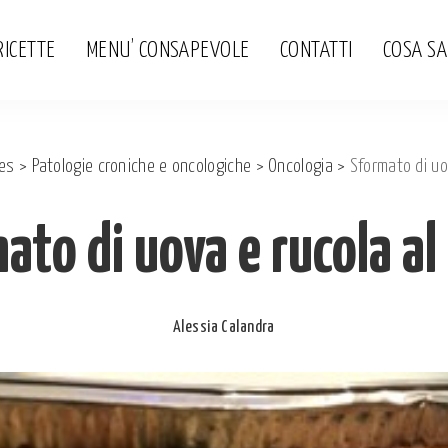
RICETTE
MENU’ CONSAPEVOLE
CONTATTI
COSA S
es
>
Patologie croniche e oncologiche
>
Oncologia
>
Sformato di uo
ato di uova e rucola al
Alessia Calandra
Posted
by