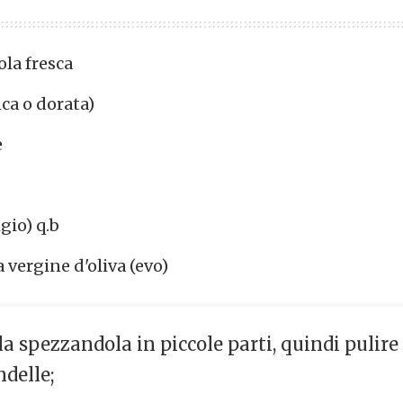
ola fresca
nca o dorata)
e
igio) q.b
a vergine d'oliva (evo)
la spezzandola in piccole parti, quindi pulire 
ndelle;