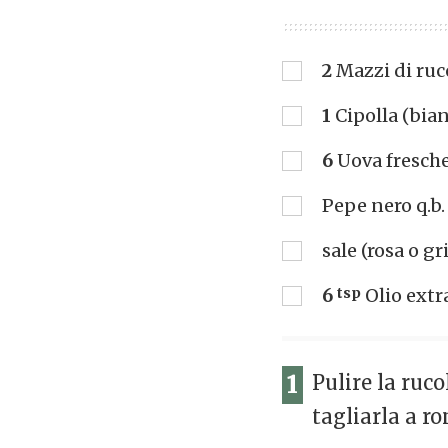
2
Mazzi di ruc
1
Cipolla (bia
6
Uova fresch
Pepe nero q.b.
sale (rosa o gr
6
tsp
Olio extr
1
Pulire la ruco
tagliarla a ro