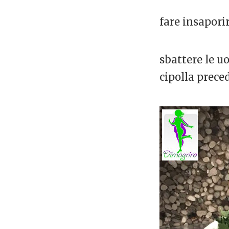
fare insaporir
sbattere le uo
cipolla prece