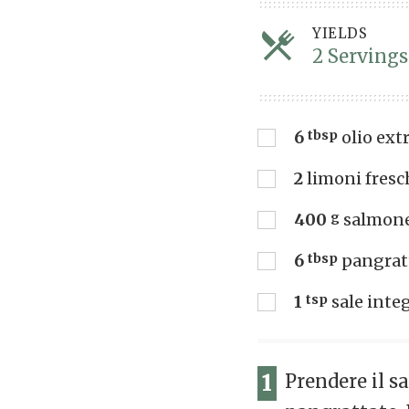
YIELDS
2 Servings
6
tbsp
olio ext
2
limoni fresc
400
g
salmone
6
tbsp
pangrat
1
tsp
sale inte
1
Prendere il sa