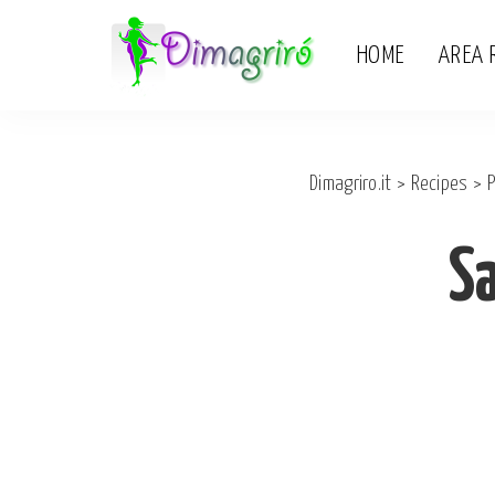
HOME
AREA 
Dimagriro.it
>
Recipes
>
P
Sa