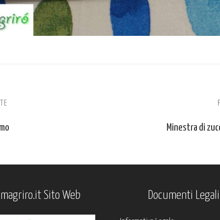
TE
imo
Minestra di zu
imagriro.it Sito Web
Documenti Legali