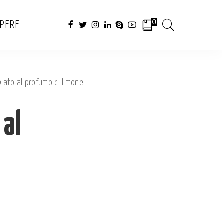
0
APERE
iato al profumo di limone
 al