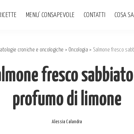
RICETTE
MENU’ CONSAPEVOLE
CONTATTI
COSA S
atologie croniche e oncologiche
>
Oncologia
>
Salmone fresco sabb
lmone fresco sabbiato
profumo di limone
Alessia Calandra
Posted
by