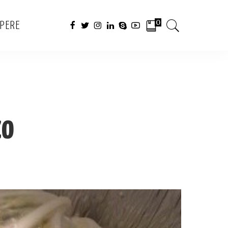
0
APERE
zo