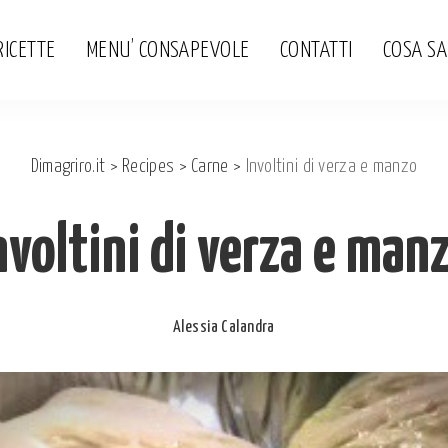
RICETTE
MENU’ CONSAPEVOLE
CONTATTI
COSA S
Dimagriro.it
>
Recipes
>
Carne
>
Involtini di verza e manzo
nvoltini di verza e man
Alessia Calandra
Posted
by