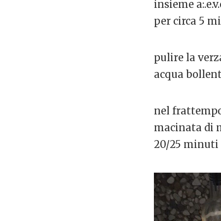
insieme a:.e.v
per circa 5 mi
pulire la verz
acqua bollent
nel frattempo
macinata di m
20/25 minuti 