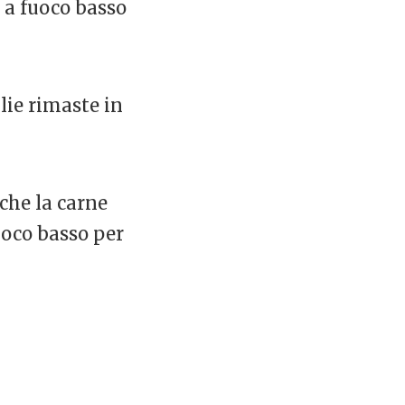
e a fuoco basso
glie rimaste in
che la carne
uoco basso per