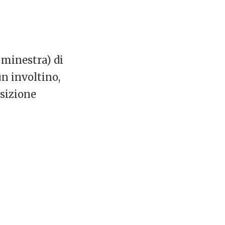
 minestra) di
n involtino,
osizione