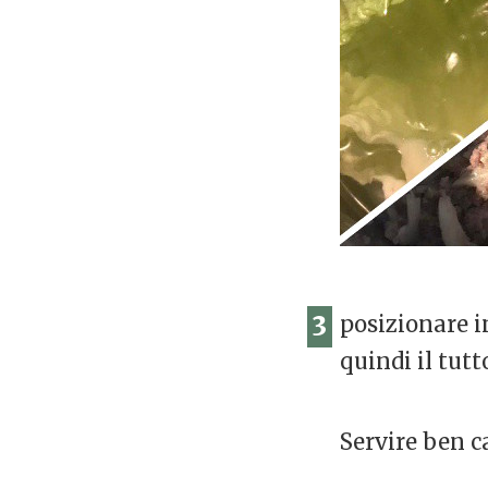
3
posizionare in
quindi il tutt
Servire ben ca