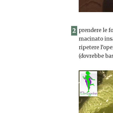
2
prendere le f
macinato insa
ripetere l’op
(dovrebbe bast