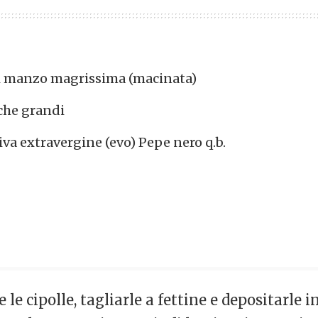
i manzo magrissima (macinata)
che grandi
liva extravergine (evo) Pepe nero q.b.
e le cipolle, tagliarle a fettine e depositarle 