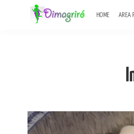
HOME
AREA 
I