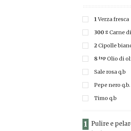
1
Verza fresca
300
g
Carne d
2
Cipolle bian
8
tsp
Olio di o
Sale rosa q.b
Pepe nero q.b.
Timo q.b
1
Pulire e pelar