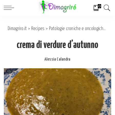
0
Dimagriro.it
>
Recipes
>
Patologie croniche e oncologiche
>
On
crema di verdure d’autunno
Alessia Calandra
Posted
by