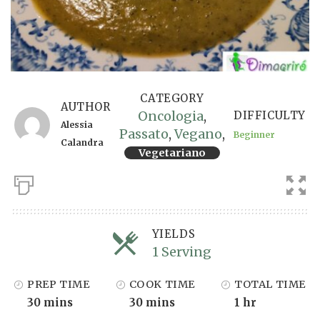
CATEGORY
AUTHOR
Oncologia
,
DIFFICULTY
Alessia
Passato
,
Vegano
,
Beginner
Calandra
Vegetariano
YIELDS
1 Serving
Servings
PREP TIME
COOK TIME
TOTAL TIME
30 mins
30 mins
1 hr