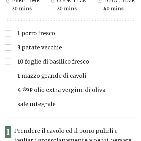
PREP TIME
COOK TIME
TOTAL TIME
20 mins
20 mins
40 mins
1
porro fresco
3
patate vecchie
10
foglie di basilico fresco
1
mazzo grande di cavoli
4
tbsp
olio extra vergine di oliva
sale integrale
1
Prendere il cavolo ed il porro pulirli e
tagliarli grossolanamente a pezzi, versare