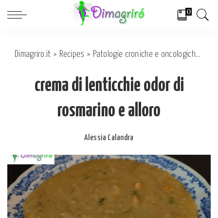
0
Dimagriro.it
>
Recipes
>
Patologie croniche e oncologiche
>
On
crema di lenticchie odor di
rosmarino e alloro
Alessia Calandra
Posted
by