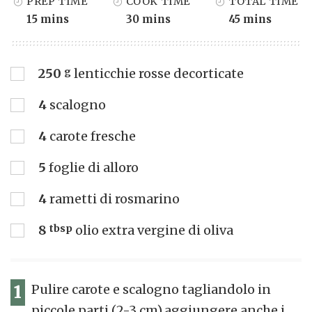
PREP TIME
COOK TIME
TOTAL TIME
15 mins
30 mins
45 mins
250
g
lenticchie rosse decorticate
4
scalogno
4
carote fresche
5
foglie di alloro
4
rametti di rosmarino
8
tbsp
olio extra vergine di oliva
1
Pulire carote e scalogno tagliandolo in
piccole parti (2-3 cm),aggiungere anche i