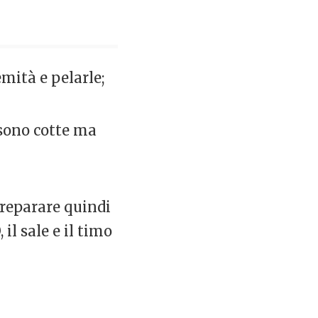
mità e pelarle;
 sono cotte ma
preparare quindi
il sale e il timo