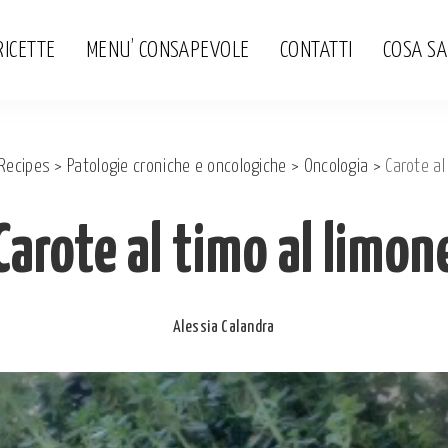
RICETTE
MENU’ CONSAPEVOLE
CONTATTI
COSA S
Recipes
>
Patologie croniche e oncologiche
>
Oncologia
>
Carote al
Carote al timo al limon
Alessia Calandra
Posted
by