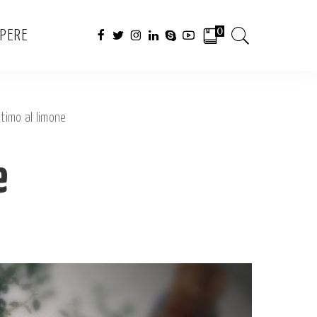
0
APERE
 timo al limone
e