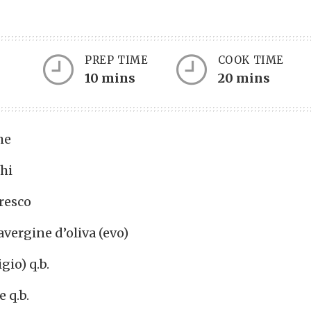
PREP TIME
COOK TIME
Servings
10 mins
20 mins
he
hi
resco
avergine d’oliva (evo)
igio) q.b.
 q.b.