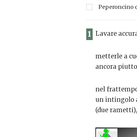
Peperoncino q
1
Lavare accura
metterle a cu
ancora piutto
nel frattempo
un intingolo a
(due rametti),