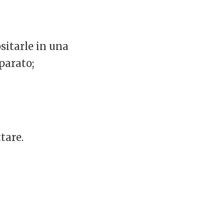
ositarle in una
parato;
tare.