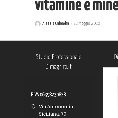
vitamine e miner
Alessia Calandra
22 Maggio 2020
Posted
by
Studio Professionale
D
Dimagriro.it
P.IVA 06398230828
Via Autonomia
Siciliana, 70