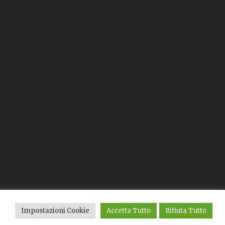
Impostazioni Cookie
Accetta Tutto
Rifiuta Tutto
tt.ssa Alessia Calandra