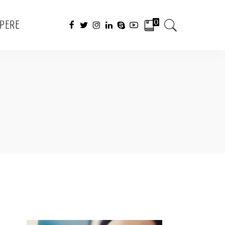
0
APERE