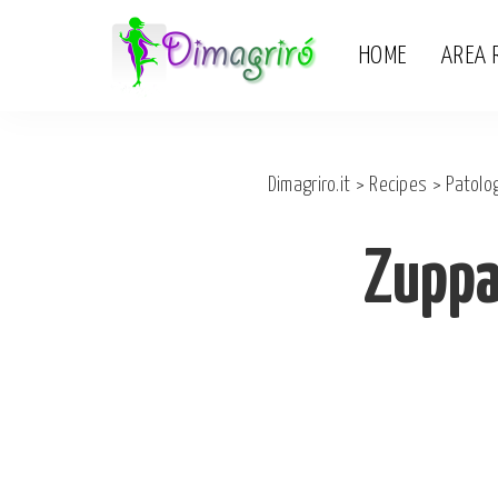
HOME
AREA 
Dimagriro.it
>
Recipes
>
Patolo
Zuppa 