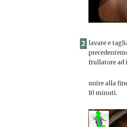
2
lavare e tagli
precedentemen
frullatore a
unire alla fin
10 minuti.