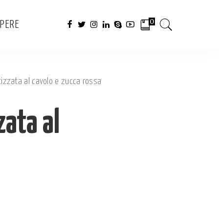
0
APERE
tizzata al cavolo e zucca rossa
zata al