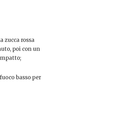
la zucca rossa
uto, poi con un
ompatto;
a fuoco basso per