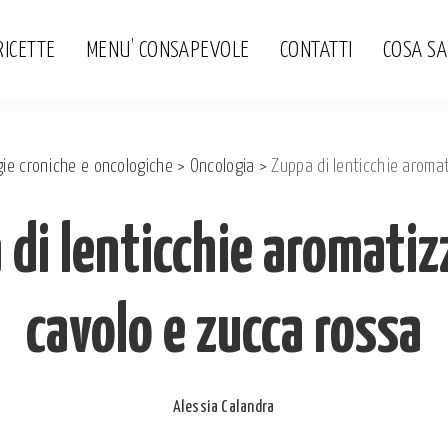
RICETTE
MENU’ CONSAPEVOLE
CONTATTI
COSA S
gie croniche e oncologiche
>
Oncologia
>
Zuppa di lenticchie aroma
di lenticchie aromatiz
cavolo e zucca rossa
Alessia Calandra
Posted
by