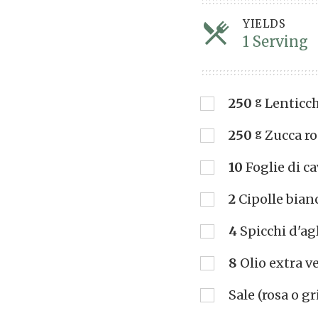
YIELDS
1 Serving
S
250
g
Lenticc
250
g
Zucca ro
10
Foglie di c
2
Cipolle bian
4
Spicchi d'ag
8
Olio extra ve
Sale (rosa o gr