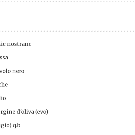
ervings
hie nostrane
ssa
avolo nero
che
lio
rgine d'oliva (evo)
igio) q.b