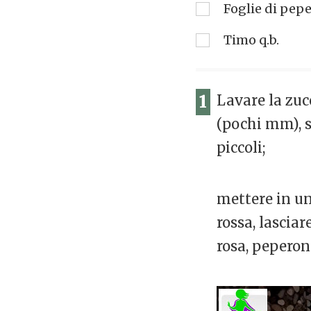
Foglie di pep
Timo q.b.
1
Lavare la zucc
(pochi mm), sb
piccoli;
mettere in una
rossa, lascia
rosa, peperon