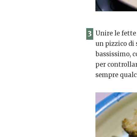
3
Unire le fette
un pizzico di 
bassissimo, c
per controllar
sempre qualch