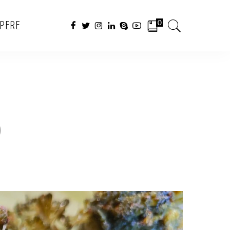
0
APERE
o