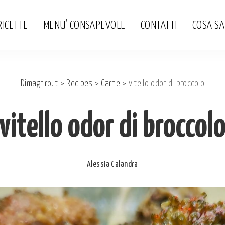
RICETTE
MENU’ CONSAPEVOLE
CONTATTI
COSA S
Dimagriro.it
>
Recipes
>
Carne
>
vitello odor di broccolo
vitello odor di broccol
Alessia Calandra
Posted
by