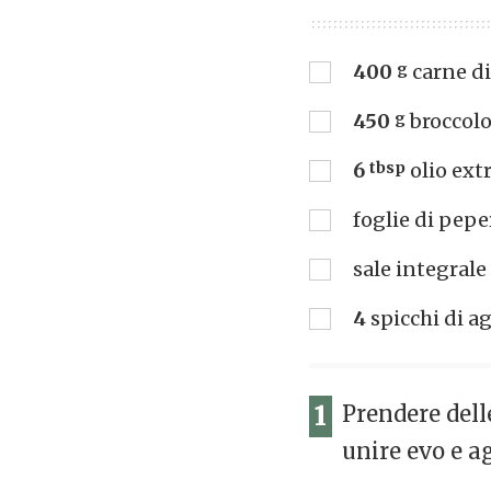
400
g
carne di
450
g
broccolo
6
tbsp
olio ext
foglie di pep
sale integrale
4
spicchi di ag
1
Prendere delle
unire evo e a