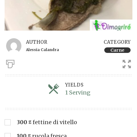
AUTHOR
CATEGORY
Alessia Calandra
Carne
YIELDS
1 Serving
Servings
300
g
fettine di vitello
100
g
rucola fresca