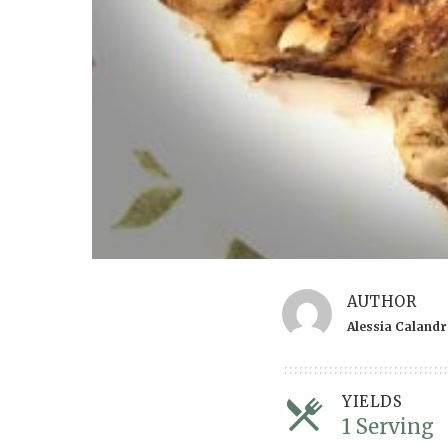
AUTHOR
Alessia Caland
YIELDS
1 Serving
S