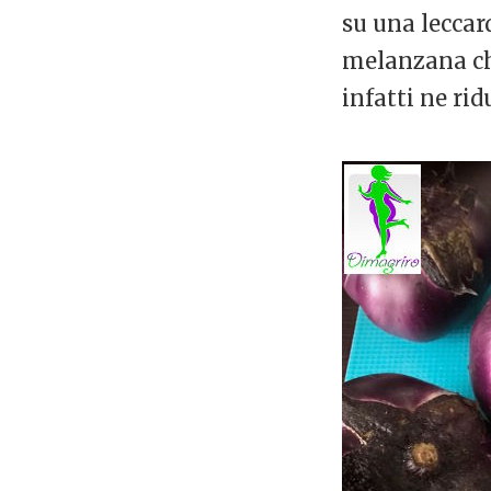
su una leccard
melanzana che
infatti ne rid