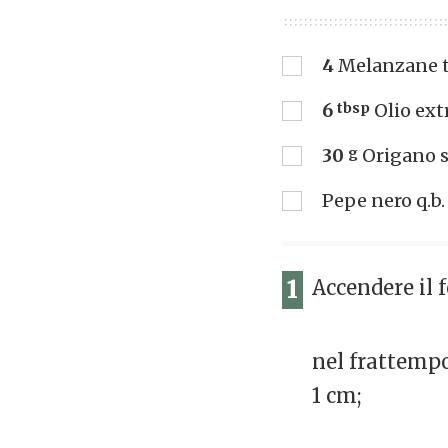
4
Melanzane tu
6
tbsp
Olio ext
30
g
Origano 
Pepe nero q.b.
1
Accendere il f
nel frattempo
1 cm;