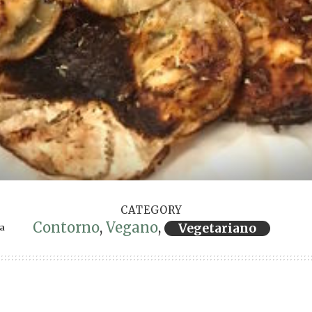
CATEGORY
Contorno
,
Vegano
,
Vegetariano
ra
ervings