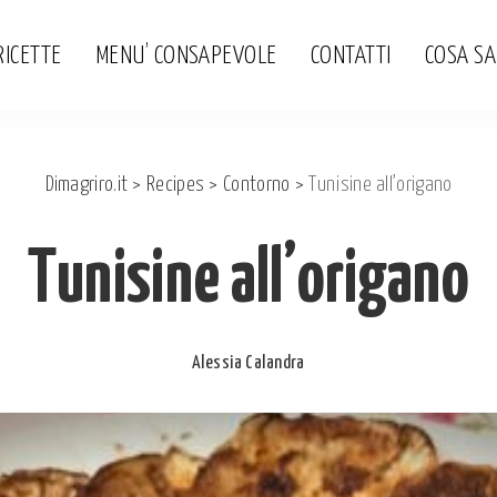
RICETTE
MENU’ CONSAPEVOLE
CONTATTI
COSA S
Dimagriro.it
>
Recipes
>
Contorno
>
Tunisine all’origano
Tunisine all’origano
Alessia Calandra
Posted
by