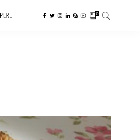
0
APERE