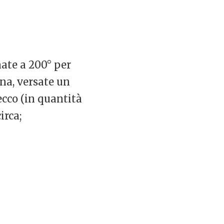
nate a 200° per
na, versate un
secco (in quantità
irca;