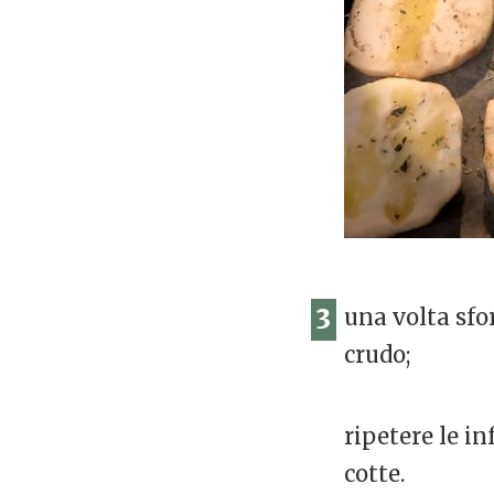
3
una volta sfor
crudo;
ripetere le i
cotte.