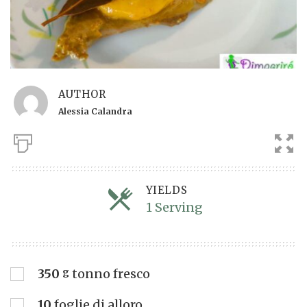
AUTHOR
Alessia Calandra
YIELDS
1 Serving
Servings
350
g
tonno fresco
10
foglie di alloro