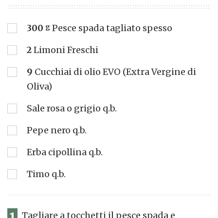
300
g
Pesce spada tagliato spesso
2
Limoni Freschi
9
Cucchiai di olio EVO (Extra Vergine di
Oliva)
Sale rosa o grigio q.b.
Pepe nero q.b.
Erba cipollina q.b.
Timo q.b.
1
Tagliare a tocchetti il pesce spada e