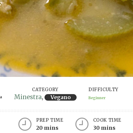
CATEGORY
DIFFICULTY
Minestra
,
Vegano
ra
Beginner
PREP TIME
COOK TIME
ervings
20 mins
30 mins