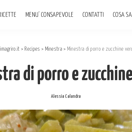
RICETTE
MENU’ CONSAPEVOLE
CONTATTI
COSA S
imagriro.it
>
Recipes
>
Minestra
>
Minestra di porro e zucchine ver
tra di porro e zucchine
Alessia Calandra
Posted
by