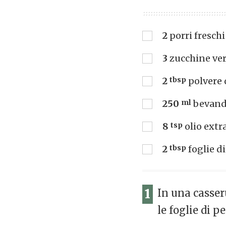
2
porri freschi
3
zucchine ver
2
tbsp
polvere 
250
ml
bevand
8
tsp
olio extr
2
tbsp
foglie d
1
In una casseru
le foglie di 