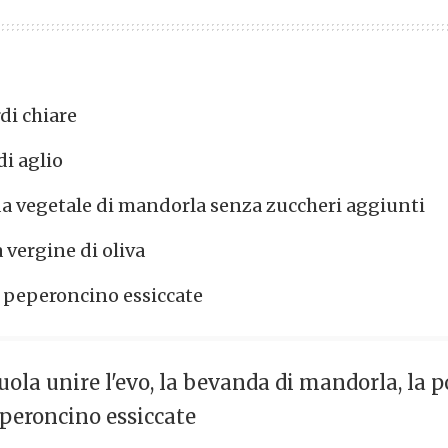
di chiare
di aglio
a vegetale di mandorla senza zuccheri aggiunti
a vergine di oliva
i peperoncino essiccate
ola unire l'evo, la bevanda di mandorla, la po
peperoncino essiccate