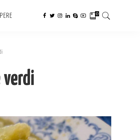
0
APERE
di
 verdi