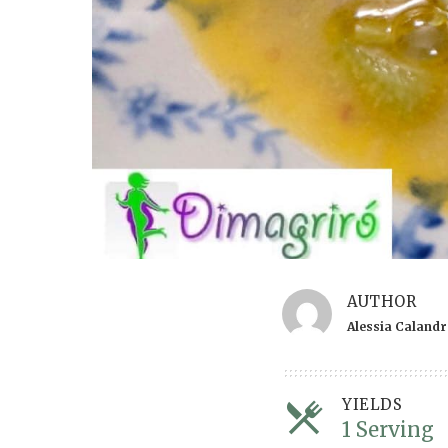
AUTHOR
Alessia Caland
YIELDS
1 Serving
S