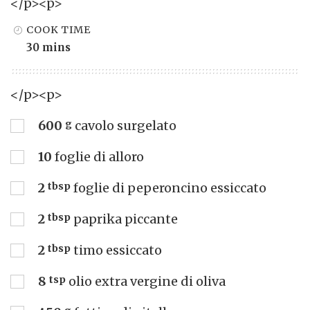
</p><p>
COOK TIME
30 mins
</p><p>
600
g
cavolo surgelato
10
foglie di alloro
2
tbsp
foglie di peperoncino essiccato
2
tbsp
paprika piccante
2
tbsp
timo essiccato
8
tsp
olio extra vergine di oliva