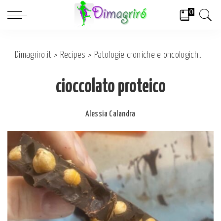
0
Dimagriro.it
>
Recipes
>
Patologie croniche e oncologiche
>
On
cioccolato proteico
Alessia Calandra
Posted
by