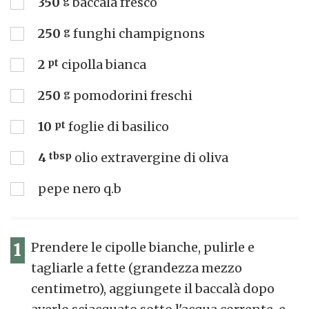
350
g
baccalà fresco
250
g
funghi champignons
2
pt
cipolla bianca
250
g
pomodorini freschi
10
pt
foglie di basilico
4
tbsp
olio extravergine di oliva
pepe nero q.b
1
Prendere le cipolle bianche, pulirle e
tagliarle a fette (grandezza mezzo
centimetro), aggiungete il baccalà dopo