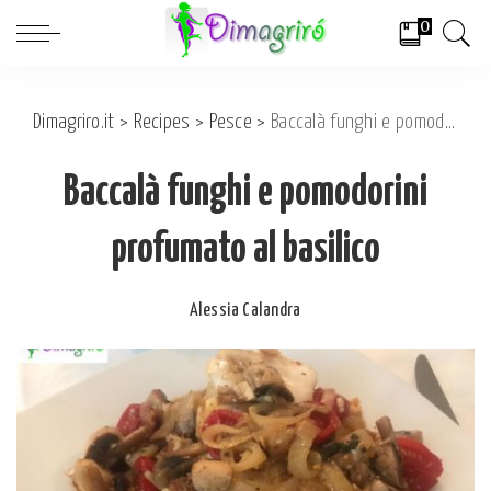
0
Dimagriro.it
>
Recipes
>
Pesce
>
Baccalà funghi e pomodorini profumato al basilico
Baccalà funghi e pomodorini
profumato al basilico
Alessia Calandra
Posted
by