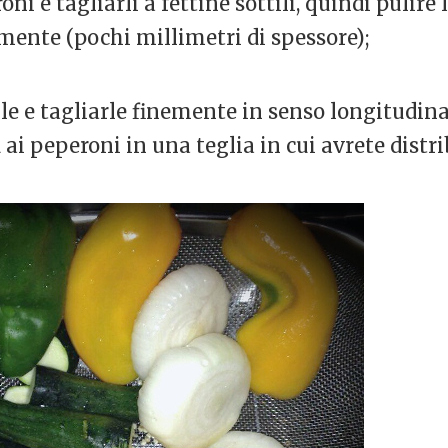
oni e tagliarli a fettine sottili, quindi pulire
emente (pochi millimetri di spessore);
lle e tagliarle finemente in senso longitudina
d ai peperoni in una teglia in cui avrete distrib