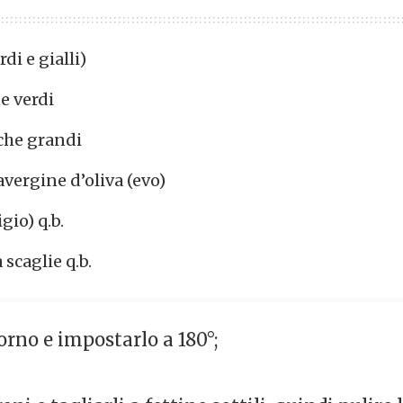
di e gialli)
e verdi
che grandi
avergine d’oliva (evo)
igio) q.b.
scaglie q.b.
forno e impostarlo a 180°;