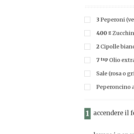
3
Peperoni (ver
400
g
Zucchin
2
Cipolle bian
7
tsp
Olio extr
Sale (rosa o gr
Peperoncino a 
1
accendere il 