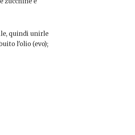
 le zucchine e
le, quindi unirle
uito l'olio (evo);