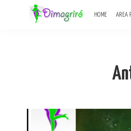
HOME
AREA 
Ant