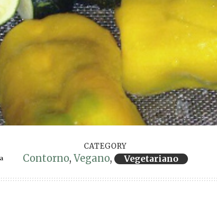
CATEGORY
Contorno
,
Vegano
,
Vegetariano
ra
ervings