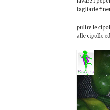
lavare i peper
tagliarle fin
pulire le cipo
alle cipolle e