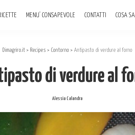
RICETTE
MENU’ CONSAPEVOLE
CONTATTI
COSA S
Dimagriro.it
>
Recipes
>
Contorno
>
Antipasto di verdure al forno
ipasto di verdure al f
Alessia Calandra
Posted
by