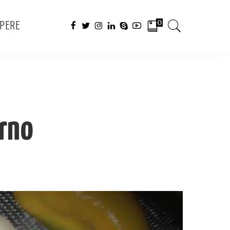
0
APERE
orno