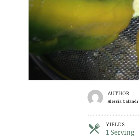
AUTHOR
Alessia Caland
YIELDS
1 Serving
S