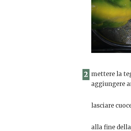
2
mettere la te
aggiungere a
lasciare cuoc
alla fine del