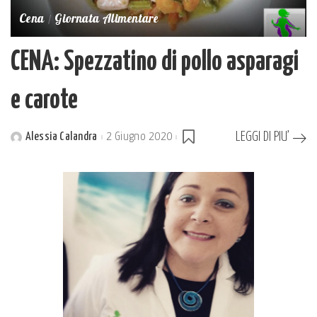
Cena
Giornata Alimentare
CENA: Spezzatino di pollo asparagi
e carote
LEGGI DI PIU’
Alessia Calandra
2 Giugno 2020
Posted
by